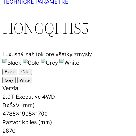
TECHNICKÉ PARAMETRE
HONGQI HS5
Luxusný zážitok pre všetky zmysly
Black
Gold
Grey
White
Verzia
2.0T Executive 4WD
DxŠxV (mm)
4785x1905x1700
Rázvor kolies (mm)
2870