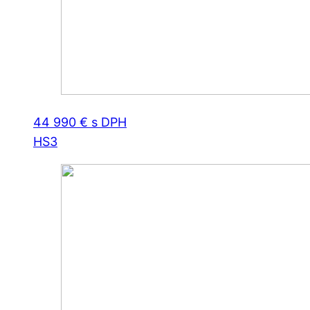
44 990 € s DPH
HS3