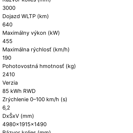
3000
Dojazd WLTP (km)
640
Maximálny výkon (kW)
455
Maximálna rýchlosť (km/h)
190
Pohotovostná hmotnosť (kg)
2410
Verzia
85 kWh RWD
Zrýchlenie 0–100 km/h (s)
6,2
DxŠxV (mm)
4980×1915×1490
Rázvor kolies (mm)