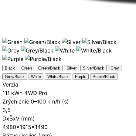
Black
Green
Green/Black
Silver
Silver/Black
Grey
Grey/Black
White
White/Black
Purple
Purple/Black
Verzia
111 kWh 4WD Pro
Zrýchlenie 0–100 km/h (s)
3,5
DxŠxV (mm)
4980×1915×1490
Rázvor kolies (mm)