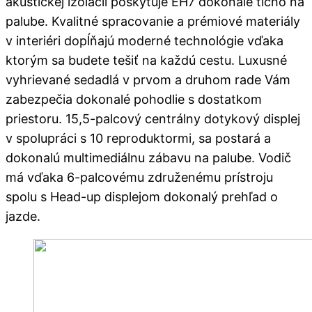
akustickej izolácii poskytuje EH7 dokonalé ticho na
palube. Kvalitné spracovanie a prémiové materiály
v interiéri dopĺňajú moderné technológie vďaka
ktorým sa budete tešiť na každú cestu. Luxusné
vyhrievané sedadlá v prvom a druhom rade Vám
zabezpečia dokonalé pohodlie s dostatkom
priestoru. 15,5-palcový centrálny dotykový displej
v spolupráci s 10 reproduktormi, sa postará a
dokonalú multimediálnu zábavu na palube. Vodič
má vďaka 6-palcovému združenému prístroju
spolu s Head-up displejom dokonalý prehľad o
jazde.