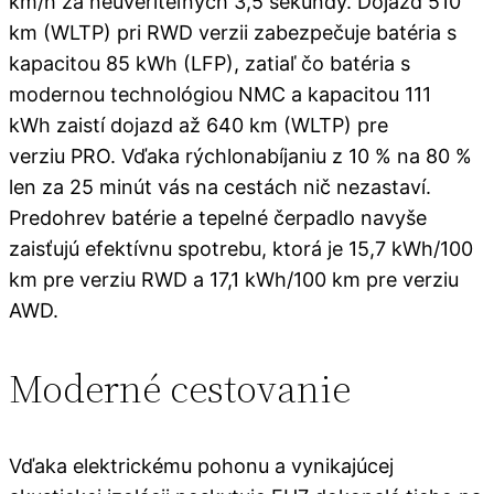
km/h za neuveriteľných 3,5 sekundy. Dojazd 510
km (WLTP) pri RWD verzii zabezpečuje batéria s
kapacitou 85 kWh (LFP), zatiaľ čo batéria s
modernou technológiou NMC a kapacitou 111
kWh zaistí dojazd až 640 km (WLTP) pre
verziu PRO. Vďaka rýchlonabíjaniu z 10 % na 80 %
len za 25 minút vás na cestách nič nezastaví.
Predohrev batérie a tepelné čerpadlo navyše
zaisťujú efektívnu spotrebu, ktorá je 15,7 kWh/100
km pre verziu RWD a 17,1 kWh/100 km pre verziu
AWD.
Moderné cestovanie
Vďaka elektrickému pohonu a vynikajúcej