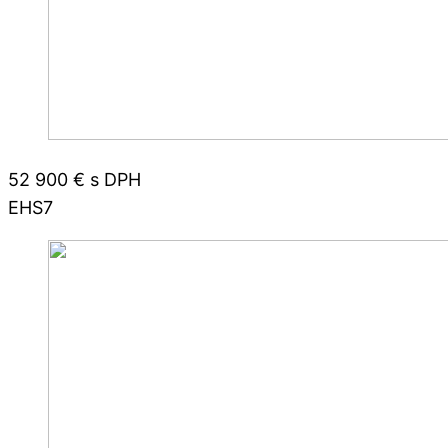
52 900 € s DPH
EHS7