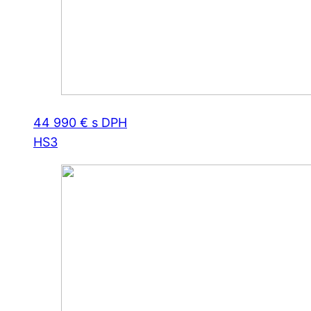
44 990 € s DPH
HS3