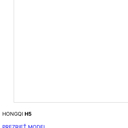
HONGQI
H5
PREZRIEŤ MODEL